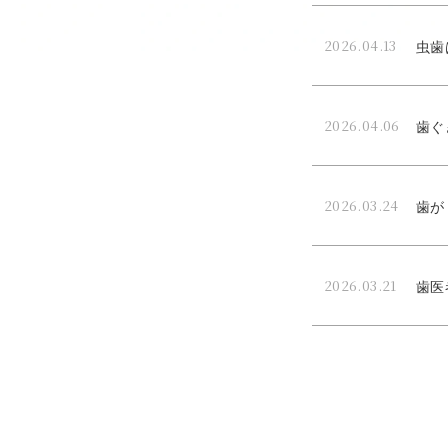
2026
2026
2026
2026